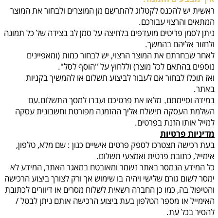
ראשית יש להכנס לקטלוג להתרשם מן המוצרים ולבחור את המוצר
המתאים והרצוי עבורכם.
ניתן לסמן פריטים מועדפים בלחיצה על סמן לב בצידה של כל תמונה
ולחזור אליהם בהמשך.
לאחר שבחרתם את המוצר הרצוי, יש לבחור כמות
(ומאפיינים
נוספים בהתאם לכל מוצר) וללחוץ על "הוסף לסל".
ואז תוכלו לבחור אם לעבור לביצוע תשלום או להמשיך בקניות
באתר.
במידה וסיימתם
מלאו את פרטיכם ועברו למסך התשלום.עם
,
השלמת העסקה תישלח אליך ההזמנה מפורטת וחשבונית עסקה
למייל אותו הזנת בפרטים.
מדיניות פרטיות
בעת רכישה תצטרכו לספק פרטים אישיים כגון : שם מלא, טלפון,
אימייל, כתובת פרטית ואמצעי תשלום.
כל המידע הנמסר באתר נשמר ומאובטח במאגר האתר, המידע לא
ימסר לשום גורם שלישי ויהיה
בו שימוש אך ורק לצורך ביצוע הרכישה
והטיפול בה, כמו כן החברה רשאית לשלוח מסרים או דיוורים לכתובת
האימייל או
מספר הטלפון בעת ביצוע הרכישה אותם ניתן לבטל /
להסיר בכל עת
.