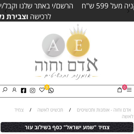
הרשם/י באתר שלנו וקבל/י
5% הנחה
נוספים
לרכישה
וצבירת נקודות כסף
0
0
אדם וחוה - אומנות ותכשיטים
/
תכשיט לאשה
/
צמיד
לאשה
צמיד "שמע ישראל" כסף בשילוב עור