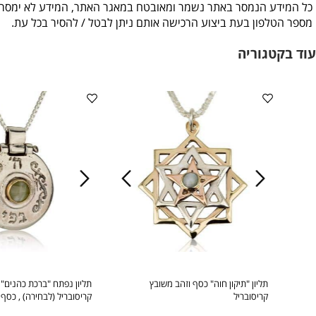
 פרטיות
שה תצטרכו לספק פרטים אישיים כגון : שם מלא, טלפון, אימייל, כתוב
ע הנמסר באתר נשמר ומאובטח במאגר האתר, המידע לא ימסר לשום ג
לפון בעת ביצוע הרכישה אותם ניתן לבטל / להסיר בכל עת
.
טגוריה