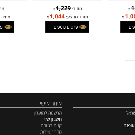
תליון מגן דוד "יונתן" משובץ קריסובריל
תליון "קול הנשמה" 
(לבחירה) , כסף וזהב
תהילים שלם , כסף ו
1,229
מחיר:
₪
מחיר:
1,044
מחיר מבצע:
₪
מחיר מב
פרטים נוספים
פרטים
איזור אישי