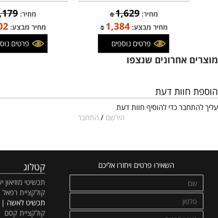
תליון "תיקון חוה" כסף וזהב משובץ
תליון נפתח "ברכת כהנים" משובץ
קריסובריל
קריסובריל (לבחירה) , כסף וזהב
1,179
1,629
מחיר:
₪
מחיר:
₪
1,002
1,384
מחיר מבצע:
₪
מחיר מבצע:
₪
פרטים נוספים
פרטים נוספים
 אחרונים שנצפו
חוות דעת
חבר כדי להוסיף חוות דעת
הירשם
/
התחבר
השאירו פרטים ויחזרו אליכם
קטלוג