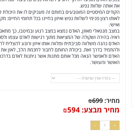
בנפש האדם מופעל הדחף להגיע לשלוות נפש ובו בעת ישנו הפחד 
את אותה שלוות נפש.
הקודים המיסטיים המוטבעים בחותם זה מעניקים לו את היכולת לחב
לאותו רצון פנימי לשלוות נפש ואיזון בחיינו בכל תחומי החיים: מקצוע
ואישי.
במצב מנטאלי מאוזן, האדם נמצא במצב רגוע ובמיטבו, כך מתאפשר
ראיה בהירה ושקולה של המציאות מתוך רגישות לאדם עצמו ולסובב 
האדם נהנה משלווה סביבתית ומלווה אותו איזון ורוגע להצליח להכיל
ולהתמיד בדרך זאת. ביכולת החותם לחבור לחכמת הלב, לאזן את נפ
האדם ולאפשר הנאה מכל אותם מתנות אשר ניתנות לאדם בדרכו אל
האושר והעושר.
מחיר:
699
₪
מחיר מבצע:
594
₪