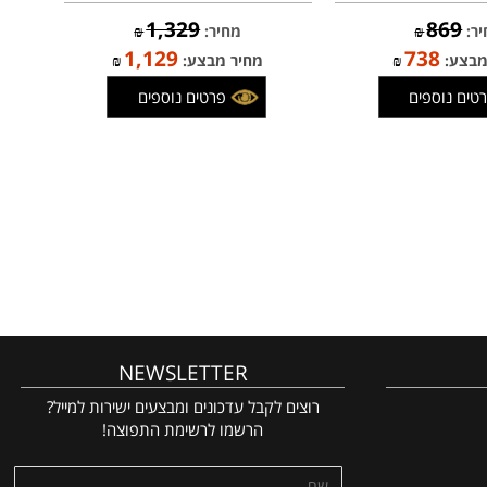
- מיקרופילם ספר
תליון "תיקון חוה" כסף וזהב
זהב
1,329
869
₪
מחיר:
₪
1,129
738
צע:
₪
מחיר מבצע:
₪
 נוספים
פרטים נוספים
NEWSLETTER