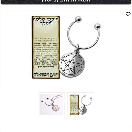
משאלות הלב (פיוטר)