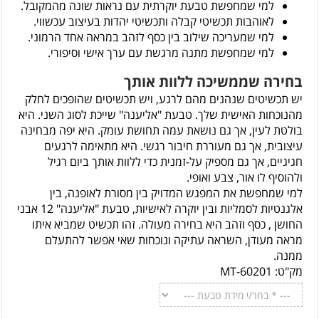
למי שמחפשת טבעת יוקרתית עם נראות שונה מהמקובל.
לאוהבות תכשיטי קבלה ותכשיטי יהדות בעיצוב עכשווי.
למי שמעריכה שילוב בין כסף לזהב במראה אחד הרמוני.
למי שמחפשת מתנה מרגשת עם ערך אישי וסיפורי.
בחירה שממשיכה ללוות אותך
יש תכשיטים שנהנים מהם לרגע, ויש תכשיטים שהופכים לחלק
מהנוכחות האישית שלך. טבעת "אליענה" שייכת לסוג השני. היא
בולטת לעין, אך גם נושאת עמה תחושת עומק. היא יפה מבחינה
עיצובית, אך גם מעוררת חיבור רגשי. היא מתאימה לרגעים
חגיגיים, אך גם מספיק על-זמנית כדי ללוות אותך ביום רגיל
ולהוסיף לו אור, צבע ואופי.
למי שמחפשת את המפגש המדויק בין מסורת לאופנה, בין
אלגנטיות לסמליות ובין יוקרה לאישיות, טבעת "אליענה" 12 אבני
החושן , כסף וזהב היא בחירה מעולה. זהו תכשיט שמביא איתו
מראה מעודן, השראה עתיקה ונוכחות שאי אפשר להתעלם
ממנה.
מק"ט:
MT-60201