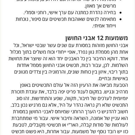
מרשים אך מאוזן.
בחירה נהדרת כמתנה עם ערך אישי, רוחני וסמלי.
מתאימה לנשים שאוהבות תכשיטים עם סיפור, נוכחות
וייחוד אמיתי.
משמעות 12 אבני החושן
אבני החושן מזוהות במסורת עם שנים עשר שבטי ישראל, וכל
אחת מהן מסמלת גוון נפרד, אופי ייחודי וכוח משלים בתוך מכלול
אחד. דווקא החיבור בין כל האבנים יחד הוא זה שיוצר את תחושת
השלמות. לכן, עבור רבות, תכשיט אבני החושן מסמל אחדות
בתוך ריבוי, איזון בין כוחות שונים, והרמוניה בין צדדים מגוונים
באישיות ובחיים.
הטבעת מביאה את הרעיון הזה אל עולם התכשיטים באופן
מרהיב ונגיש. במקום לענוד פריט יפה בלבד, את עונדת תזכורת
יומיומית לערכים של חיבור, תקווה, שפע והתחדשות. זהו סוג
התכשיט שלא רק נראה נהדר על היד, אלא גם מרגיש נכון בלב.
חשוב להדגיש כי הערך הרוחני שמיוחס לאבני החושן במסורת
הוא עניין של אמונה, השראה וחיבור אישי. עבור מי שמתחברת
לעולמות של סודות קבלה, האר"י או תכשיטי מקובלים, לטבעת
כזו יש רובד נוסף של משמעות. עבור אחרות, היא פשוט תכשיט