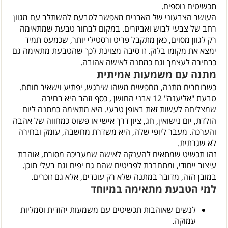
תכשיטים נוספים.
העושר הצבעוני של האבנים מאפשר לטבעת להשתלב עם מגוון
רחב של צבעי לבוש ואביזרים. במקום לבחור טבעת שמתאימה
רק לגוון מסוים, כאן מתקבל פריט ורסטילי יותר, שכמעט תמיד
ימצא את מקומו בלוק. זו סיבה מצוינת לכך שהטבעת מתאימה גם
כבחירה לעצמך וגם כמתנה לאישה אהובה.
מתנה עם משמעות אמיתית
כשבוחרים מתנה, מחפשים משהו שירגש, יפתיע וישאיר חותם.
טבעת "אליענה" 12 אבני החושן , כסף וזהב היא בחירה
שמצליחה לעשות זאת באופן טבעי. היא מתאימה כמתנה ליום
הולדת, יום נישואין, חג, ציון דרך אישי או פשוט כמחווה של אהבה
והערכה. מעבר ליופי שלה, היא משדרת מחשבה, עומק ובחירה
לא שגרתית.
זהו תכשיט שמתאים להענקה לאישה שמעריכה מסורת, אוהבת
עיצוב ייחודי, ומתחברת לפריטים שהם גם יפים וגם בעלי תוכן.
במובן הזה, מדובר במתנה שלא רק עונדים, אלא גם זוכרים.
למי הטבעת מתאימה במיוחד
לנשים שאוהבות תכשיטים עם משמעות יהודית וסמליות
עמוקה.