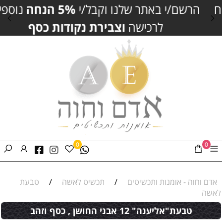
הרשם/י באתר שלנו וקבל/י
5% הנחה
נוספים
לרכישה
וצבירת נקודות כסף
0
0
אדם וחוה - אומנות ותכשיטים
/
תכשיט לאשה
/
טבעת
לאשה
טבעת"אליענה" 12 אבני החושן , כסף וזהב