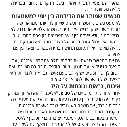
יפהפה עם עומק תרבותי ויהודי. בשני המקרים, מדובר בבחירה
מלאה נוכחות וייחוד.
תכשיט שפותר את הדילמה בין יופי למשמעות
לא מעט נשים מחפשות תכשיט שייתן להן יותר ממראה יפה. הן
רוצות משהו שהן ירגישו אליו חיבור. משהו שלא ייראה גנרי, לא
ירגיש המוני, ולא ייעלם בין שאר הפריטים בקופסת התכשיטים.
טבעת "אליענה" עונה בדיוק על הצורך הזה. היא מעניקה גם
מראה מוקפד ויוקרתי, וגם תחושת בחירה בפריט יוצא דופן עם
אמירה.
אם את מחפשת טבעת שתוכל להשתלב עם לבוש אלגנטי, עם
הופעה חגיגית או עם סגנון יומיומי מוקפד, זו בחירה מצוינת. ואם
חשוב לך שהתכשיט ישקף גם טעם אישי וגם זיקה למסורת, היא
מציעה שילוב שקשה למצוא בפריט אחד.
איכות, נראות ונוכחות על היד
אחד היתרונות המרכזיים של טבעת "אליענה" הוא האיזון המדויק
בין מראה מרשים לבין ענידה נעימה. מבנה הטבעת מעניק לה
נוכחות ניכרת, אך השפה העיצובית שלה נשארת אלגנטית
ומוקפדת. המסגרת בגוון זהב מדגישה את האבנים ומוסיפה
חמימות, בעוד בסיס הכסף מעניק יציבות, ברק וסגנון קלאסי.
השילוב הזה יוצר תכשיט שקל להתאהב בו ושקל גם לשלב עם