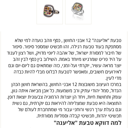
טבעת "אליענה" 12 אבני החושן , כסף וזהב נועדה למי שלא
מסתפקת בעוד טבעת רגילה. זהו תכשיט שמספר סיפור. סיפור
של חיבור למסורת ישראל, של אהבה ליופי מדויק, ושל רצון לענוד
על היד פריט שמרגיש מיוחד באמת. השילוב בין כסף לבין זהב
יוצר מראה עשיר, יוקרתי ועל-זמני, כזה שמתאים גם ליום-יום וגם
לאירועים חשובים, ומאפשר לטבעת לבלוט מבלי להיות כבדה
מדי לעין.
במרכז העיצוב משובצות 12 אבני החושן, בהשראת חושן הכהן
הגדול, סמל יהודי עתיק ורב משמעות. כל אבן מביאה איתה גוון,
עומק ותחושת חיות, ויחד הן יוצרות הרמוניה צבעונית יוצאת דופן.
התוצאה היא טבעת שמצליחה להיראות גם יוקרתית, גם נשית
וגם בעלת ערך רגשי ורוחני עבור מי שמתחברת לעולם של
תכשיטי יהדות, תכשיטי קבלה וסמליות מסורתית.
למה דווקא טבעת "אליענה"