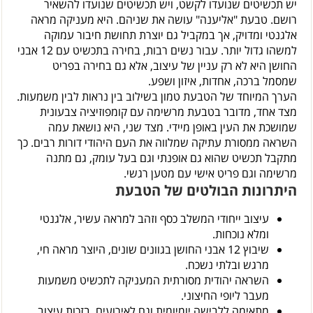
יש תכשיטים שנועדו לקשט, ויש תכשיטים שנועדו להשאיר
רושם. טבעת "אליענה" עושה את שניהם. היא מעניקה מראה
אלגנטי ומדויק, אך במקביל גם יוצרת תחושת חיבור עמוקה
למשהו גדול יותר. עבור נשים רבות, בחירה בתכשיט עם 12 אבני
החושן היא לא רק עניין של עיצוב, אלא גם בחירה בפריט
שמסמל ברכה, אחדות, איזון ושפע.
הערך המיוחד של הטבעת טמון בשילוב בין נראות לבין משמעות.
מצד אחד, מדובר בטבעת מרשימה עם קומפוזיציה צבעונית
שמושכת את העין באופן מיידי. מצד שני, היא נושאת עמה
השראה ממסורת עתיקה שמלווה את העם היהודי דורות רבים. כך
מתקבל תכשיט שהוא גם אופנתי וגם בעל עומק, גם מתנה
מרשימה וגם פריט אישי עם מטען רגשי.
היתרונות הבולטים של הטבעת
עיצוב ייחודי המשלב כסף וזהב למראה עשיר, אלגנטי
ומלא נוכחות.
שיבוץ 12 אבני החושן בגוונים שונים, היוצר מראה חי,
מרגש ובלתי נשכח.
השראה יהודית מסורתית המעניקה לתכשיט משמעות
מעבר ליופי החיצוני.
מתאימה ללבישה יומיומית וגם לאירועים, בזכות עיצוב