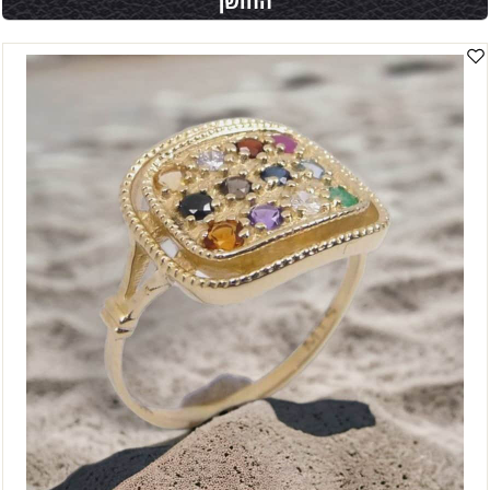
החושן