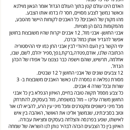
האדם הינו עולם קטן בתוך העולם הגדול אומר הגאון מוילנא
וכאשר נמשך לצבע מסויים, חסר לו בדמו אותו הצבע.
מהו מקורן של האבנים? כל האבנים לקוחות היישר מהטבע,
מהמקומות בהם הן מצויות.
אבני החושן- אבני מזל, 12 אבנים יקרות שהיו משובצות בחושן
אפשר להגדיר אותן כמזל וברכה,
ימי הקשר בין העם היהודי לבין אבני החן כמו ימי ההיסטוריה
הכתובה שלנו, אודם,פטדה,ברקת,נפך,ספיר יהלם, לשם, שבו,
אחלמה, תרשיש, שוהם וישפה כבר נצנצו על אפודו של הכהן
הגדול.
12 צבעים שונים של אבני החושן ל 12 שבטים.
מסורת נפלאה זו נמסרה לנו כאשר האבנים משובצות ב- 3
שורות ובכל שורה 4 אבנים.
כל צבע מסמל תקווה טובה בחיים, האיזון הנפלא בין כל אבני
החושן משרה עלינו – מזל במשפחה, מזל בעסקים, להתרחק
מכל מיני כישופים ומקטרגים ומכל מיני עין הרע, להביא לנו אור
וטוב בסביבתינו, שנמשוך אלינו את האושר, האהבה בין איש
לאישתו, שפע בפרנסה והצלחה בעסקים ומציאת עבודה.
האיזון בין כל הצבעים הכהה לבהיר נותן לנו השראה של שמחה