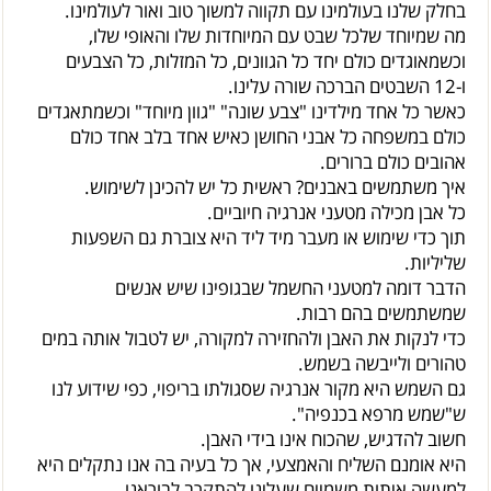
בחלק שלנו בעולמינו עם תקווה למשוך טוב ואור לעולמינו.
מה שמיוחד שלכל שבט עם המיוחדות שלו והאופי שלו,
וכשמאוגדים כולם יחד כל הגוונים, כל המזלות, כל הצבעים
ו-12 השבטים הברכה שורה עלינו.
כאשר כל אחד מילדינו "צבע שונה" "גוון מיוחד" וכשמתאגדים
כולם במשפחה כל אבני החושן כאיש אחד בלב אחד כולם
אהובים כולם ברורים.
איך משתמשים באבנים? ראשית כל יש להכינן לשימוש.
כל אבן מכילה מטעני אנרגיה חיוביים.
תוך כדי שימוש או מעבר מיד ליד היא צוברת גם השפעות
שליליות.
הדבר דומה למטעני החשמל שבגופינו שיש אנשים
שמשתמשים בהם רבות.
כדי לנקות את האבן ולהחזירה למקורה, יש לטבול אותה במים
טהורים ולייבשה בשמש.
גם השמש היא מקור אנרגיה שסגולתו בריפוי, כפי שידוע לנו
ש"שמש מרפא בכנפיה".
חשוב להדגיש, שהכוח אינו בידי האבן.
היא אומנם השליח והאמצעי, אך כל בעיה בה אנו נתקלים היא
למעשה איתות משמיים שעלינו להתקרב לבוראנו.