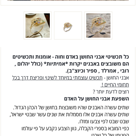
כל תכשיטי אבני החושן באדם וחוה - אומנות ותכשיטים
הם משובצים באבנים יקרות *אמיתיות* (כולל יהלום ,
רובי , אמרלד , ספיר וכיוצ"ב).
אבני החושן -
תכשיט עוצמתי במיוחד לשינוי ופריצת דרך בכל
תחומי החיים !
רוצים לדעת יותר ?
השפעת אבני החושן על האדם
שתים עשרה האבנים שהיו משובצות בחושן של הכהן הגדול.
שתים עשרה אבנים אלו מסמלות את שנים עשר שבטי ישראל,
שבט שבט לפי צבעו ומזלו.
כפי המובא בספרי הקבלה, גוון הצבע נקבע על פי עולמו
הפנימי של כל שבט.