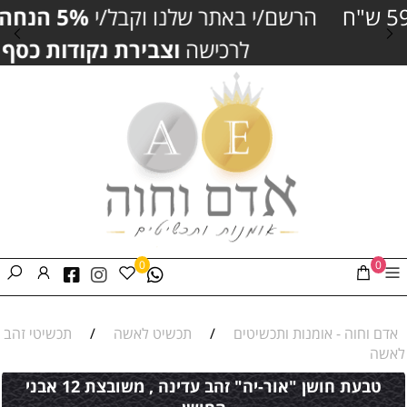
הרשם/י באתר שלנו וקבל/י
5% הנחה
נוספים
לרכישה
וצבירת נקודות כסף
0
0
אדם וחוה - אומנות ותכשיטים
/
תכשיט לאשה
/
תכשיטי זהב
לאשה
טבעת חושן "אור-יה" זהב עדינה , משובצת 12 אבני