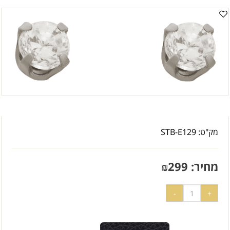
מק"ט:
STB-E129
מחיר:
299
₪