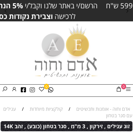
הרשם/י באתר שלנו וקבל/י
5% הנחה
נוספים
לרכישה
וצבירת נקודות כסף
0
0
אדם וחוה - אומנות ותכשיטים
/
קולקציות מיוחדות
/
עגילים
עם סגר בטחון
זוג עגילים , זירקון , 3 מ"מ , סגר בטחון (כובע) , זהב 14K