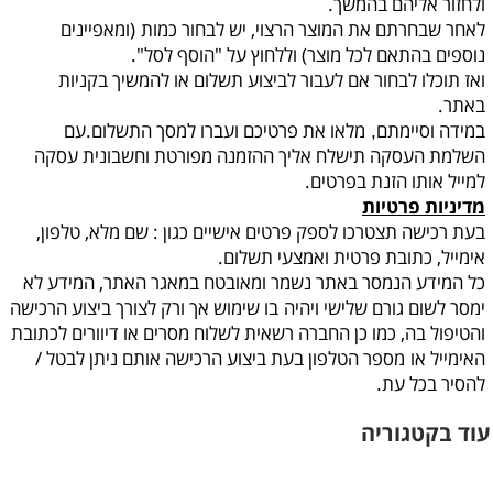
ולחזור אליהם בהמשך.
לאחר שבחרתם את המוצר הרצוי, יש לבחור כמות
(ומאפיינים
נוספים בהתאם לכל מוצר) וללחוץ על "הוסף לסל".
ואז תוכלו לבחור אם לעבור לביצוע תשלום או להמשיך בקניות
באתר.
במידה וסיימתם
מלאו את פרטיכם ועברו למסך התשלום.עם
,
השלמת העסקה תישלח אליך ההזמנה מפורטת וחשבונית עסקה
למייל אותו הזנת בפרטים.
מדיניות פרטיות
בעת רכישה תצטרכו לספק פרטים אישיים כגון : שם מלא, טלפון,
אימייל, כתובת פרטית ואמצעי תשלום.
כל המידע הנמסר באתר נשמר ומאובטח במאגר האתר, המידע לא
ימסר לשום גורם שלישי ויהיה
בו שימוש אך ורק לצורך ביצוע הרכישה
והטיפול בה, כמו כן החברה רשאית לשלוח מסרים או דיוורים לכתובת
האימייל או
מספר הטלפון בעת ביצוע הרכישה אותם ניתן לבטל /
להסיר בכל עת
.
עוד בקטגוריה