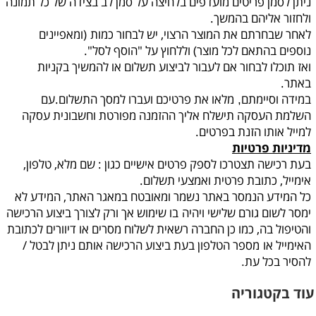
ניתן לסמן פריטים מועדפים בלחיצה על סמן לב בצידה של כל תמונה
ולחזור אליהם בהמשך.
לאחר שבחרתם את המוצר הרצוי, יש לבחור כמות
(ומאפיינים
נוספים בהתאם לכל מוצר) וללחוץ על "הוסף לסל".
ואז תוכלו לבחור אם לעבור לביצוע תשלום או להמשיך בקניות
באתר.
במידה וסיימתם
מלאו את פרטיכם ועברו למסך התשלום.עם
,
השלמת העסקה תישלח אליך ההזמנה מפורטת וחשבונית עסקה
למייל אותו הזנת בפרטים.
מדיניות פרטיות
בעת רכישה תצטרכו לספק פרטים אישיים כגון : שם מלא, טלפון,
אימייל, כתובת פרטית ואמצעי תשלום.
כל המידע הנמסר באתר נשמר ומאובטח במאגר האתר, המידע לא
ימסר לשום גורם שלישי ויהיה
בו שימוש אך ורק לצורך ביצוע הרכישה
והטיפול בה, כמו כן החברה רשאית לשלוח מסרים או דיוורים לכתובת
האימייל או
מספר הטלפון בעת ביצוע הרכישה אותם ניתן לבטל /
להסיר בכל עת
.
עוד בקטגוריה