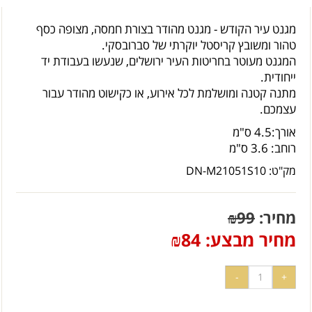
מגנט עיר הקודש - מגנט מהודר בצורת חמסה, מצופה כסף
טהור ומשובץ קריסטל יוקרתי של סברובסקי.
המגנט מעוטר בחריטות העיר ירושלים, שנעשו בעבודת יד
ייחודית.
מתנה קטנה ומושלמת לכל אירוע, או כקישוט מהודר עבור
עצמכם.
אורך:4.5 ס"מ
רוחב: 3.6 ס"מ
מק"ט:
DN-M21051S10
מחיר:
99
₪
מחיר מבצע:
84
₪