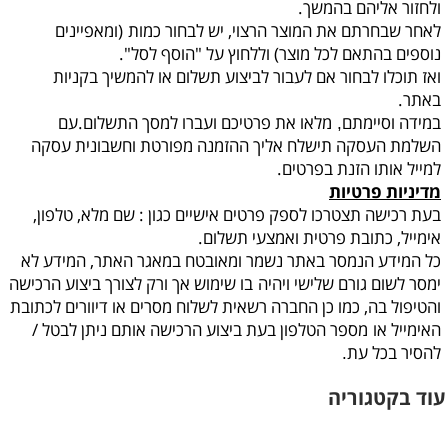
ולחזור אליהם בהמשך.
לאחר שבחרתם את המוצר הרצוי, יש לבחור כמות
(ומאפיינים
נוספים בהתאם לכל מוצר) וללחוץ על "הוסף לסל".
ואז תוכלו לבחור אם לעבור לביצוע תשלום או להמשיך בקניות
באתר.
במידה וסיימתם
מלאו את פרטיכם ועברו למסך התשלום.עם
,
השלמת העסקה תישלח אליך ההזמנה מפורטת וחשבונית עסקה
למייל אותו הזנת בפרטים.
מדיניות פרטיות
בעת רכישה תצטרכו לספק פרטים אישיים כגון : שם מלא, טלפון,
אימייל, כתובת פרטית ואמצעי תשלום.
כל המידע הנמסר באתר נשמר ומאובטח במאגר האתר, המידע לא
ימסר לשום גורם שלישי ויהיה
בו שימוש אך ורק לצורך ביצוע הרכישה
והטיפול בה, כמו כן החברה רשאית לשלוח מסרים או דיוורים לכתובת
האימייל או
מספר הטלפון בעת ביצוע הרכישה אותם ניתן לבטל /
להסיר בכל עת
.
עוד בקטגוריה