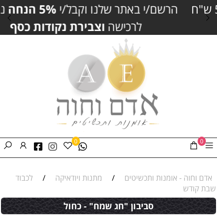
הרשם/י באתר שלנו וקבל/י
5% הנחה
נוספים
לרכישה
וצבירת נקודות כסף
0
0
אדם וחוה - אומנות ותכשיטים
/
מתנות ויודאיקה
/
לכבוד
שבת קודש
סביבון "חג שמח" - כחול