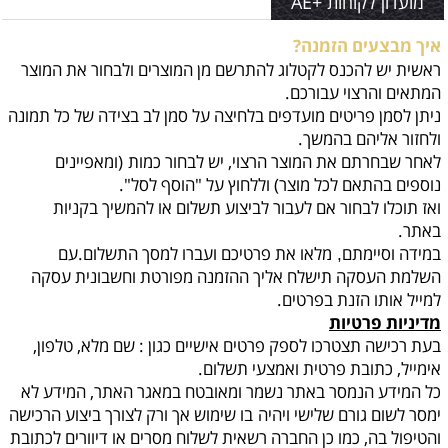
מועדון לקוחות +AE
איך מבצעים הזמנה?
ראשית יש להכנס לקטלוג להתרשם מן המוצרים ולבחור את המוצר
המתאים והרצוי עבורכם.
ניתן לסמן פריטים מועדפים בלחיצה על סמן לב בצידה של כל תמונה
ולחזור אליהם בהמשך.
לאחר שבחרתם את המוצר הרצוי, יש לבחור כמות
(ומאפיינים
נוספים בהתאם לכל מוצר) וללחוץ על "הוסף לסל".
ואז תוכלו לבחור אם לעבור לביצוע תשלום או להמשיך בקניות
באתר.
במידה וסיימתם
מלאו את פרטיכם ועברו למסך התשלום.עם
,
השלמת העסקה תישלח אליך ההזמנה מפורטת וחשבונית עסקה
למייל אותו הזנת בפרטים.
מדיניות פרטיות
בעת רכישה תצטרכו לספק פרטים אישיים כגון : שם מלא, טלפון,
אימייל, כתובת פרטית ואמצעי תשלום.
כל המידע הנמסר באתר נשמר ומאובטח במאגר האתר, המידע לא
ימסר לשום גורם שלישי ויהיה
בו שימוש אך ורק לצורך ביצוע הרכישה
והטיפול בה, כמו כן החברה רשאית לשלוח מסרים או דיוורים לכתובת