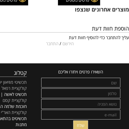
209
189
מחיר:
₪
מחיר:
₪
177
160
מחיר מבצע:
₪
מחיר מבצע:
₪
פרטים נוספים
פרטים נוספים
 אחרונים שנצפו
חוות דעת
חבר כדי להוסיף חוות דעת
הירשם
/
התחבר
השאירו פרטים ויחזרו אליכם
קטלוג
תכשיטי מוזיאון ישראל
קולקציית רפאל
תכשיט לאשה | אופנה
קולקציית קסם