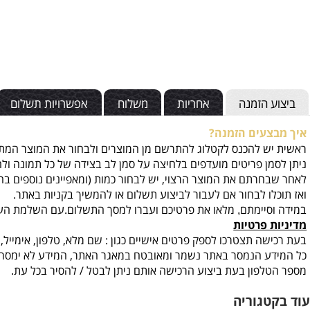
 הזמנה
אחריות
משלוח
אפשרויות תשלום
קנ
צעים הזמנה?
ש להכנס לקטלוג להתרשם מן המוצרים ולבחור את המוצר המתאים וה
מן פריטים מועדפים בלחיצה על סמן לב בצידה של כל תמונה ולחזור 
חרתם את המוצר הרצוי, יש לבחור כמות
(ומאפיינים נוספים בהתאם ל
לו לבחור אם לעבור לביצוע תשלום או להמשיך בקניות באתר.
סיימתם
מלאו את פרטיכם ועברו למסך התשלום.עם השלמת העסקה תי
,
 פרטיות
שה תצטרכו לספק פרטים אישיים כגון : שם מלא, טלפון, אימייל, כתוב
ע הנמסר באתר נשמר ומאובטח במאגר האתר, המידע לא ימסר לשום ג
לפון בעת ביצוע הרכישה אותם ניתן לבטל / להסיר בכל עת
.