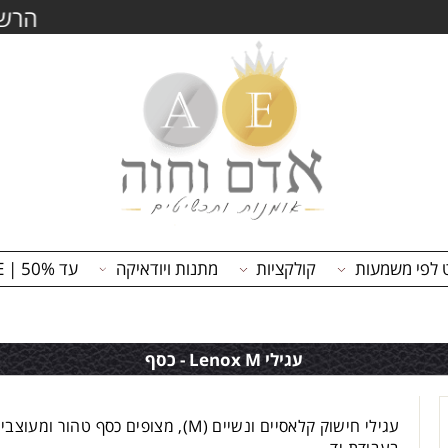
ו וקבל/י
5% הנחה
נוספים לרכישה
וצבירת נק
משמעות
קולקציות
מתנות ויודאיקה
עד 50% | ON SALE
עגילי Lenox M - כסף
עגילי חישוק קלאסיים ונשיים (M), מצופים כסף טהור ומעוצבים