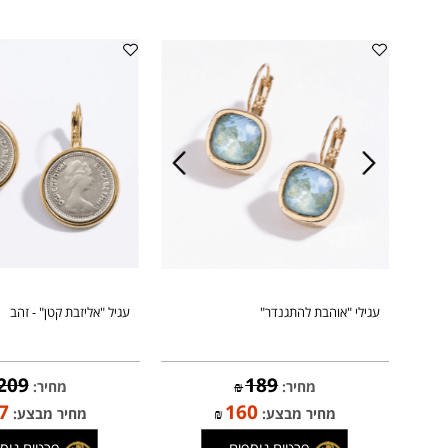
טגוריה
עגילי "אוהבת להתגנדר"
עגיל "אליזבת קטן" - זהב