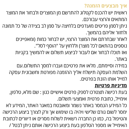
איך מבצעים הזמנה?
ראשית יש להכנס לקטלוג להתרשם מן המוצרים ולבחור את המוצר
המתאים והרצוי עבורכם.
ניתן לסמן פריטים מועדפים בלחיצה על סמן לב בצידה של כל תמונה
ולחזור אליהם בהמשך.
לאחר שבחרתם את המוצר הרצוי, יש לבחור כמות
(ומאפיינים
נוספים בהתאם לכל מוצר) וללחוץ על "הוסף לסל".
ואז תוכלו לבחור אם לעבור לביצוע תשלום או להמשיך בקניות
באתר.
במידה וסיימתם
מלאו את פרטיכם ועברו למסך התשלום.עם
,
השלמת העסקה תישלח אליך ההזמנה מפורטת וחשבונית עסקה
למייל אותו הזנת בפרטים.
מדיניות פרטיות
בעת רכישה תצטרכו לספק פרטים אישיים כגון : שם מלא, טלפון,
אימייל, כתובת פרטית ואמצעי תשלום.
כל המידע הנמסר באתר נשמר ומאובטח במאגר האתר, המידע לא
ימסר לשום גורם שלישי ויהיה
בו שימוש אך ורק לצורך ביצוע הרכישה
והטיפול בה, כמו כן החברה רשאית לשלוח מסרים או דיוורים לכתובת
האימייל או
מספר הטלפון בעת ביצוע הרכישה אותם ניתן לבטל /