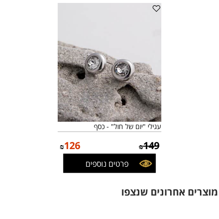
עגילי "יום של חול" - כסף
126
149
₪
₪
פרטים נוספים
מוצרים אחרונים שנצפו