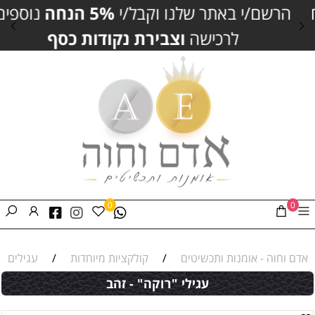
הרשם/י באתר שלנו וקבל/י
5% הנחה
נוספים
לרכישה
וצבירת נקודות כסף
0
0
אדם וחוה - אומנות ותכשיטים
/
קולקציות מיוחדות
/
עגילים
עגילי "רוקה" - זהב