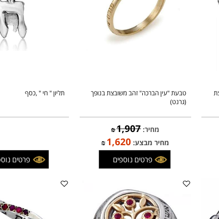
פרטים נוספים
פרטים נוספים
טבעת "עין הברכה" זהב משובצת בנופך
תליון " חי " ,כסף
(גרנט)
1,907
מחיר:
₪
1,620
מחיר מבצע:
₪