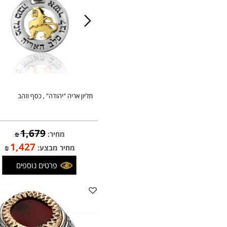
תליון אריה "יהודה" , כסף וזהב
1,679
מחיר:
₪
1,427
מחיר מבצע:
₪