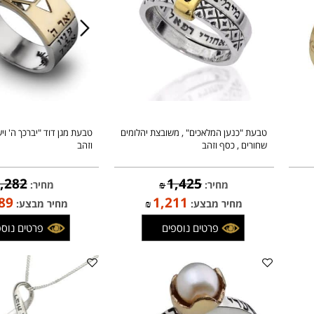
טבעת "כנען המלאכים" , משובצת יהלומים
טבעת מגן דוד "יברכך ה' וישמר
שחורים , כסף וזהב
וזהב
1,282
1,425
מחיר:
₪
מחיר:
₪
,089
1,211
מחיר מבצע:
₪
מחיר מבצע:
פרטים נוספים
פרטים נוספים