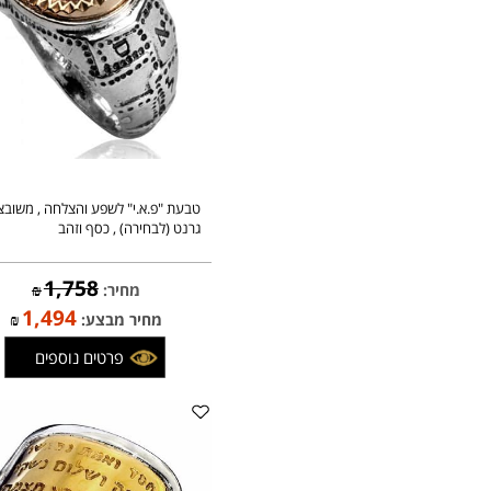
פרטים נוספים
טבעת "פ.א.י" לשפע והצלחה , משובצת
גרנט (לבחירה) , כסף וזהב
1,758
מחיר:
₪
1,494
מחיר מבצע:
₪