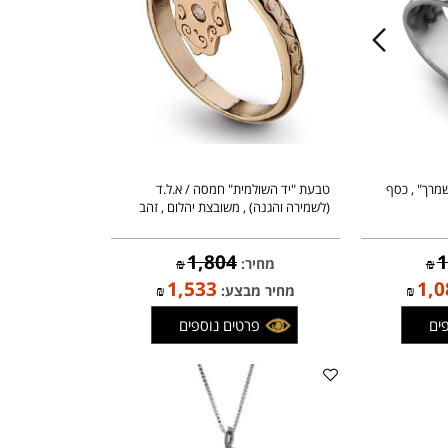
ך" , כסף
טבעת "יד השולמית" חמסה / א.ל.ד
(לשמירה והגנה) , משובצת יהלום , זהב
1,804
מחיר:
₪
1,533
1
₪
מחיר מבצע:
₪
פרטים נוספים