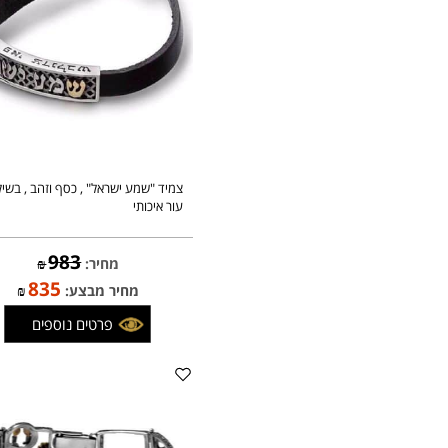
צמיד "שמע ישראל" , כסף וזהב , בשילוב
עור איכותי
983
מחיר:
₪
835
מחיר מבצע:
₪
פרטים נוספים