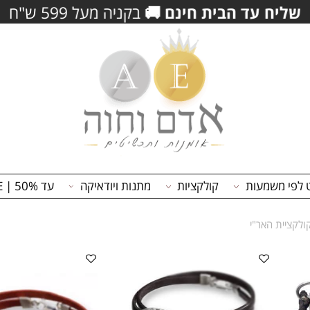
שלנו וקבל/י
5% הנחה
נוספים לרכישה
וצבירת 
משמעות
קולקציות
מתנות ויודאיקה
עד 50% | ON SALE
ית האר"י