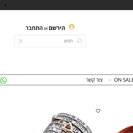
נקודות כסף
הירשם
התחבר
או
צור קשר