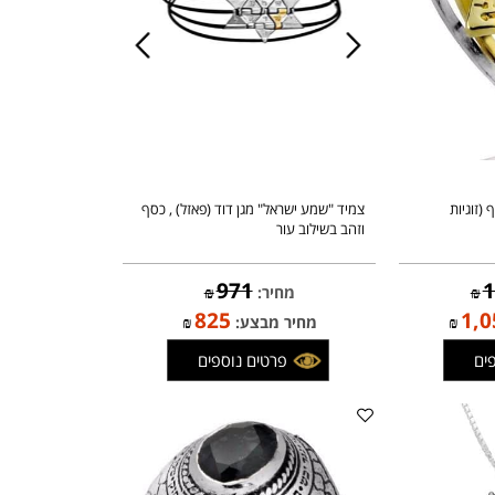
גיות
צמיד "שמע ישראל" מגן דוד (פאזל) , כסף
וזהב בשילוב עור
971
מחיר:
₪
825
1
₪
מחיר מבצע:
₪