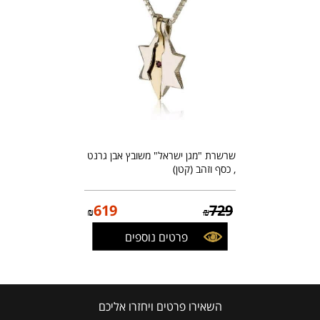
שרשרת "מגן ישראל" משובץ אבן גרנט
, כסף וזהב (קטן)
619
729
₪
₪
פרטים נוספים
השאירו פרטים ויחזרו אליכם