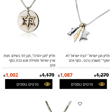
תליון מגן ישראל "נצח ישראל לא
תליון “מגן יהודה", מגן דוד בשילוב מפת
ישקר" משובץ גרנט , כסף וזהב
ארץ ישראל ותפילת אנא בכח, כסף
וזהב
1,002
1,179
1,087
1,279
₪
₪
₪
₪
פרטים נוספים
פרטים נוספים