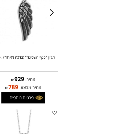
תליון "כנף השכינה" (ברכה מאחור) , כסף
929
מחיר:
₪
789
מחיר מבצע:
₪
פרטים נוספים