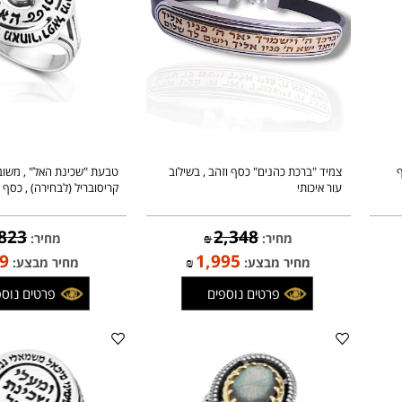
צמיד "ברכת כהנים" כסף וזהב , בשילוב
טבעת "שכינת האל" , משובצת 
עור איכותי
קריסובריל (לבחירה) , כסף
823
2,348
מחיר:
₪
מחיר:
₪
699
1,995
מחיר מבצע:
₪
מחיר מבצע:
פרטים נוספים
פרטים נוספים