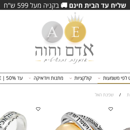
הרשם/י באתר שלנו וק
משמעות
קולקציות
מתנות ויודאיקה
עד 50% | ON SALE
שכינת האל