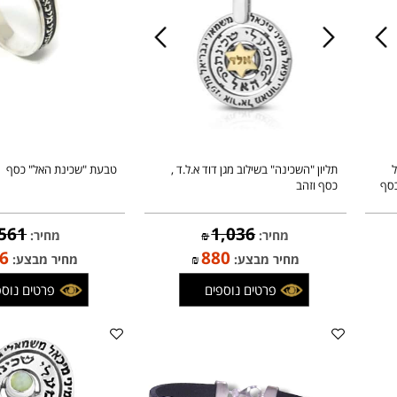
תליון "השכינה" בשילוב מגן דוד א.ל.ד ,
טבעת "שכינת האל" כסף
כסף וזהב
561
1,036
מחיר:
₪
מחיר:
₪
476
880
מחיר מבצע:
₪
מחיר מבצע:
פרטים נוספים
פרטים נוספים