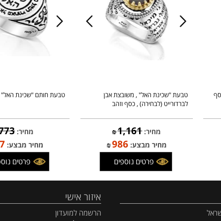
טבעת "שכינת האל" , משובצת אבן
טבעת חותם "שכינת האל" , כס
לברדורייט (לבחירה) , כסף וזהב
773
1,161
מחיר:
₪
מחיר:
₪
657
986
מחיר מבצע:
₪
מחיר מבצע: