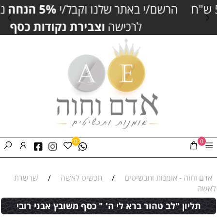
הרשם/י באתר שלנו וקבל/י
5% הנחה
נוספים
לרכישה
וצבירת נקודות כסף
0
0
אדם וחוה - אומנות ותכשיטים
/
תכשיט לאשה
/
שרשרת
לאשה
תליון "לב טהור ברא לי ה' " כסף משובץ אבני רובי