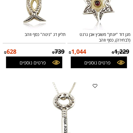
מגן דוד "יונתן" משובץ אבן גרנט
תליון דג "נינוה" כסף וזהב
(לבחירה), כסף וזהב
628
739
1,044
1,229
₪
₪
₪
₪
פרטים נוספים
פרטים נוספים