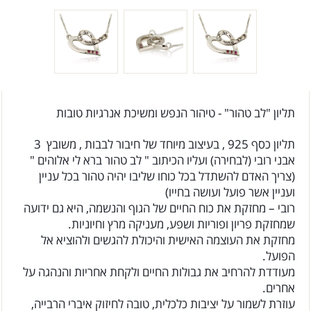
תליון "לב טהור" - טיהור הנפש ומשיכת אנרגיות טובות
תליון כסף 925 , בעיצוב מיוחד של חיבור לבבות , משובץ 3
אבני רובי (לבחירה)
ועליו הכיתוב " לב טהור ברא לי אלוהים "
(צריך האדם להשתדל בכל כוחו שליבו יהיה טהור בכל עניין
ועניין אשר פועל ועושה בחייו)
רובי – מחזקת את כוח החיים של הגוף והנשמה, היא גם ידועה
שמחזקת פריון ופוריות ושפע, מעניקה מרץ וחיוניות.
מחזקת את העוצמה האישית והיכולת להגשים ולהוציא אל
הפועל.
מעודדת להרחיב את גבולות החיים ולקחת אחריות והנהגה על
אחרים.
עוזרת לשמור על יציבות כלכלית, טובה לחיזוק איברי הרבייה,