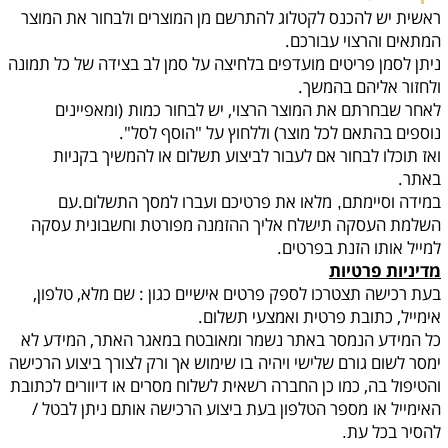
ראשית יש להכנס לקטלוג להתרשם מן המוצרים ולבחור את המוצר
המתאים והרצוי עבורכם.
ניתן לסמן פריטים מועדפים בלחיצה על סמן לב בצידה של כל תמונה
ולחזור אליהם בהמשך.
לאחר שבחרתם את המוצר הרצוי, יש לבחור כמות
(ומאפיינים
נוספים בהתאם לכל מוצר) וללחוץ על "הוסף לסל".
ואז תוכלו לבחור אם לעבור לביצוע תשלום או להמשיך בקניות
באתר.
במידה וסיימתם
מלאו את פרטיכם ועברו למסך התשלום.עם
,
השלמת העסקה תישלח אליך ההזמנה מפורטת וחשבונית עסקה
למייל אותו הזנת בפרטים.
מדיניות פרטיות
בעת רכישה תצטרכו לספק פרטים אישיים כגון : שם מלא, טלפון,
אימייל, כתובת פרטית ואמצעי תשלום.
כל המידע הנמסר באתר נשמר ומאובטח במאגר האתר, המידע לא
ימסר לשום גורם שלישי ויהיה
בו שימוש אך ורק לצורך ביצוע הרכישה
והטיפול בה, כמו כן החברה רשאית לשלוח מסרים או דיוורים לכתובת
האימייל או
מספר הטלפון בעת ביצוע הרכישה אותם ניתן לבטל /
להסיר בכל עת
.