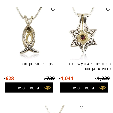
מגן דוד "יונתן" משובץ אבן גרנט
תליון דג "נינוה" כסף וזהב
(לבחירה), כסף וזהב
628
739
1,044
1,229
₪
₪
₪
₪
פרטים נוספים
פרטים נוספים