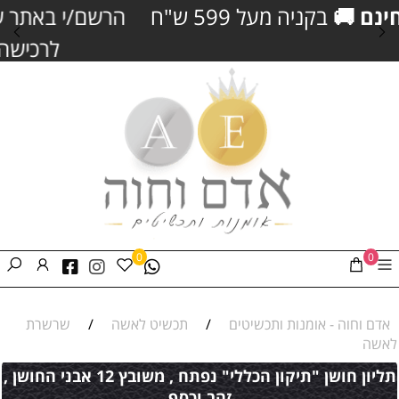
הרשם/י באתר שלנו וקבל/י
5% הנחה
נוספים
לרכישה
וצבירת נקודות כסף
0
0
אדם וחוה - אומנות ותכשיטים
/
תכשיט לאשה
/
שרשרת
לאשה
תליון חושן "תיקון הכללי" נפתח , משובץ 12 אבני החושן ,