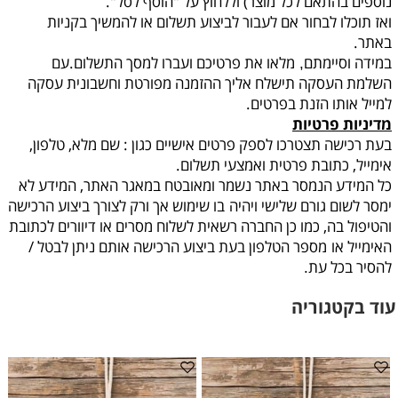
נוספים בהתאם לכל מוצר) וללחוץ על "הוסף לסל".
ואז תוכלו לבחור אם לעבור לביצוע תשלום או להמשיך בקניות
באתר.
במידה וסיימתם
מלאו את פרטיכם ועברו למסך התשלום.עם
,
השלמת העסקה תישלח אליך ההזמנה מפורטת וחשבונית עסקה
למייל אותו הזנת בפרטים.
מדיניות פרטיות
בעת רכישה תצטרכו לספק פרטים אישיים כגון : שם מלא, טלפון,
אימייל, כתובת פרטית ואמצעי תשלום.
כל המידע הנמסר באתר נשמר ומאובטח במאגר האתר, המידע לא
ימסר לשום גורם שלישי ויהיה
בו שימוש אך ורק לצורך ביצוע הרכישה
והטיפול בה, כמו כן החברה רשאית לשלוח מסרים או דיוורים לכתובת
האימייל או
מספר הטלפון בעת ביצוע הרכישה אותם ניתן לבטל /
להסיר בכל עת
.
עוד בקטגוריה