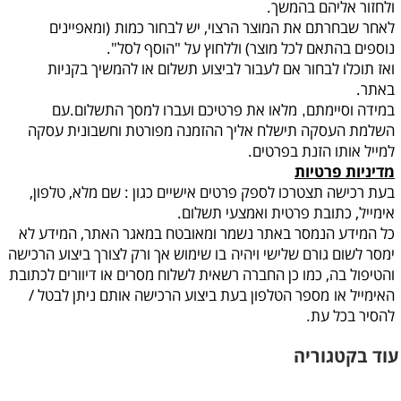
ולחזור אליהם בהמשך.
לאחר שבחרתם את המוצר הרצוי, יש לבחור כמות
(ומאפיינים
נוספים בהתאם לכל מוצר) וללחוץ על "הוסף לסל".
ואז תוכלו לבחור אם לעבור לביצוע תשלום או להמשיך בקניות
באתר.
במידה וסיימתם
מלאו את פרטיכם ועברו למסך התשלום.עם
,
השלמת העסקה תישלח אליך ההזמנה מפורטת וחשבונית עסקה
למייל אותו הזנת בפרטים.
מדיניות פרטיות
בעת רכישה תצטרכו לספק פרטים אישיים כגון : שם מלא, טלפון,
אימייל, כתובת פרטית ואמצעי תשלום.
כל המידע הנמסר באתר נשמר ומאובטח במאגר האתר, המידע לא
ימסר לשום גורם שלישי ויהיה
בו שימוש אך ורק לצורך ביצוע הרכישה
והטיפול בה, כמו כן החברה רשאית לשלוח מסרים או דיוורים לכתובת
האימייל או
מספר הטלפון בעת ביצוע הרכישה אותם ניתן לבטל /
להסיר בכל עת
.
עוד בקטגוריה