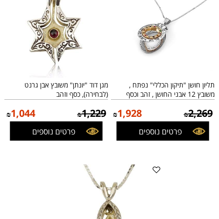
תליון חושן "תיקון הכללי" נפתח ,
מגן דוד "יונתן" משובץ אבן גרנט
משובץ 12 אבני החושן , זהב וכסף
(לבחירה), כסף וזהב
1,044
1,229
1,928
2,269
₪
₪
₪
₪
פרטים נוספים
פרטים נוספים