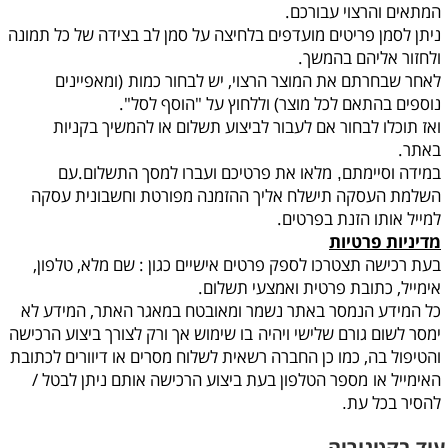
המתאים והרצוי עבורכם.
ניתן לסמן פריטים מועדפים בלחיצה על סמן לב בצידה של כל תמונה
ולחזור אליהם בהמשך.
לאחר שבחרתם את המוצר הרצוי, יש לבחור כמות
(ומאפיינים
נוספים בהתאם לכל מוצר) וללחוץ על "הוסף לסל".
ואז תוכלו לבחור אם לעבור לביצוע תשלום או להמשיך בקניות
באתר.
במידה וסיימתם
מלאו את פרטיכם ועברו למסך התשלום.עם
,
השלמת העסקה תישלח אליך ההזמנה מפורטת וחשבונית עסקה
למייל אותו הזנת בפרטים.
מדיניות פרטיות
בעת רכישה תצטרכו לספק פרטים אישיים כגון : שם מלא, טלפון,
אימייל, כתובת פרטית ואמצעי תשלום.
כל המידע הנמסר באתר נשמר ומאובטח במאגר האתר, המידע לא
ימסר לשום גורם שלישי ויהיה
בו שימוש אך ורק לצורך ביצוע הרכישה
והטיפול בה, כמו כן החברה רשאית לשלוח מסרים או דיוורים לכתובת
האימייל או
מספר הטלפון בעת ביצוע הרכישה אותם ניתן לבטל /
להסיר בכל עת
.
עוד בקטגוריה