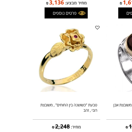
ב
טבעת "רחל", משובצת 12 אבני החושן ,
זהב
3,690
מחיר:
₪
3,136
1
₪
מחיר מבצע:
₪
פרטים נוספים