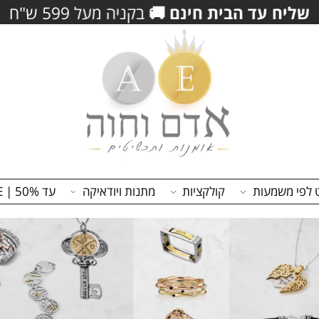
ו וקבל/י
5% הנחה
נוספים לרכישה
וצבירת נק
משמעות
קולקציות
מתנות ויודאיקה
עד 50% | ON SALE