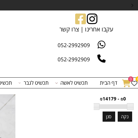
הרשם/י באתר שלנ
עקבו אחרינו | צרו קשר
052-2992909
052-2992909
דף הבית
תכשיט לאשה
תכשיט לגבר
תכשיט לפי 
₪0
סנן