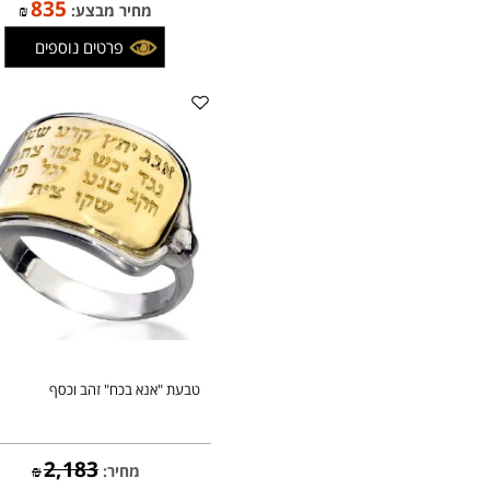
טבעת "כנען מלאכים" משובצת יהלומים
שחורים , כסף
983
מחיר:
₪
835
מחיר מבצע:
₪
פרטים נוספים