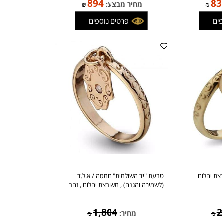
1,052
מחיר:
₪
894
₪
מחיר מבצע:
₪
פרטים נוספים
יהלום
טבעת "יד השולמית" חמסה / א.ל.ד
(לשמירה והגנה) , משובצת יהלום , זהב