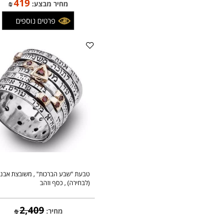
493
מחיר:
₪
419
מחיר מבצע:
₪
פרטים נוספים
טבעת "שבע הברכות" , משובצת אבני רובי
(לבחירה) , כסף וזהב