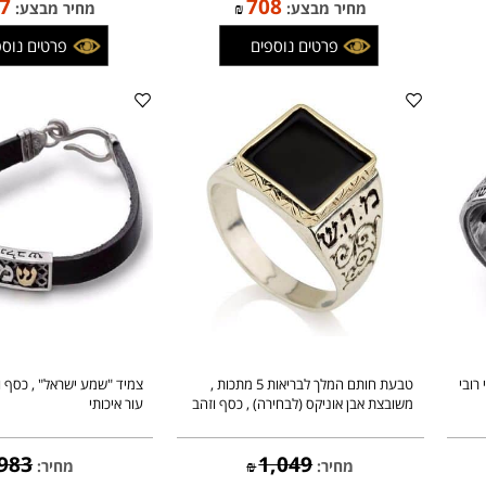
891
833
מחיר:
₪
מחיר:
₪
757
708
מחיר מבצע:
₪
מחיר מבצע:
פרטים נוספים
פרטים נוספים
טבעת חותם המלך לבריאות 5 מתכות ,
צמיד "שמע ישראל" , כסף וזהב 
משובצת אבן אוניקס (לבחירה) , כסף וזהב
עור איכותי